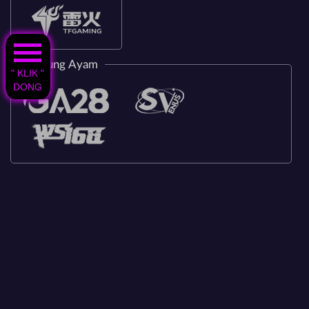
Sabung Ayam
" KLIK "
DONG