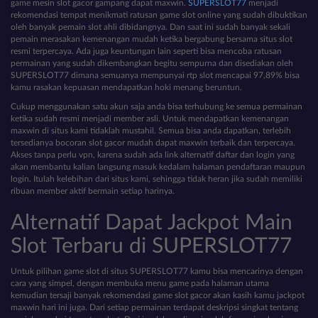
game mesin slot gacor gampang dapat maxwin.
SUPERSLOT77
menjadi
rekomendasi tempat menikmati ratusan game slot online yang sudah dibuktikan
oleh banyak pemain slot ahli dibidangnya. Dan saat ini sudah banyak sekali
pemain merasakan kemenangan mudah ketika bergabung bersama situs slot
resmi terpercaya. Ada juga keuntungan lain seperti bisa mencoba ratusan
permainan yang sudah dikembangkan begitu sempurna dan disediakan oleh
SUPERSLOT77 dimana semuanya mempunyai rtp slot mencapai 97,89% bisa
kamu rasakan kepuasan mendapatkan hoki menang beruntun.
Cukup menggunakan satu akun saja anda bisa terhubung ke semua permainan
ketika sudah resmi menjadi member asli. Untuk mendapatkan kemenangan
maxwin di situs kami tidaklah mustahil. Semua bisa anda dapatkan, terlebih
tersedianya bocoran slot gacor mudah dapat maxwin terbaik dan terpercaya.
Akses tanpa perlu vpn, karena sudah ada link alternatif daftar dan login yang
akan membantu kalian langsung masuk kedalam halaman pendaftaran maupun
login. Itulah kelebihan dari situs kami, sehingga tidak heran jika sudah memiliki
ribuan member aktif bermain setiap harinya.
Alternatif Dapat Jackpot Main
Slot Terbaru di SUPERSLOT77
Untuk pilihan game slot di situs SUPERSLOT77 kamu bisa mencarinya dengan
cara yang simpel, dengan membuka menu game pada halaman utama
kemudian tersaji banyak rekomendasi game slot gacor akan kasih kamu jackpot
maxwin hari ini juga. Dari setiap permainan terdapat deskripsi singkat tentang