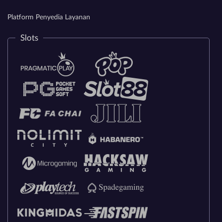
Platform Penyedia Layanan
Slots