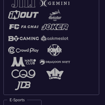
E-Sports